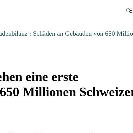
S
adenbilanz : Schäden an Gebäuden von 650 Milli
hen eine erste
650 Millionen Schweize