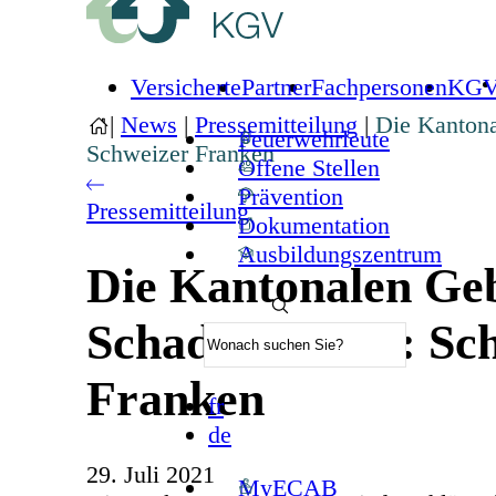
Versicherte
Partner
Fachpersonen
KG
|
News
|
Pressemitteilung
|
Die Kantona
Feuerwehrleute
Schweizer Franken
Offene Stellen
Prävention
Pressemitteilung
Dokumentation
Ausbildungszentrum
Die Kantonalen Geb
Schadenbilanz : Sc
Franken
fr
de
29. Juli 2021
MyECAB