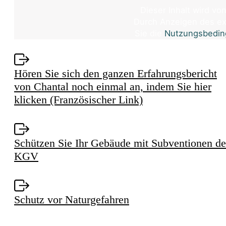
Dieser Inhalt wird vo
Durch Anzeigen des ext
Sie die
Nutzungsbedi
VI
Hören Sie sich den ganzen Erfahrungsbericht
von Chantal noch einmal an, indem Sie hier
klicken (Französischer Link)
Schützen Sie Ihr Gebäude mit Subventionen de
KGV
Schutz vor Naturgefahren